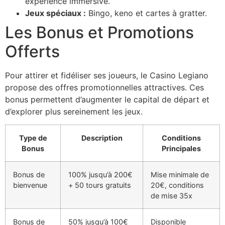
expérience immersive.
Jeux spéciaux :
Bingo, keno et cartes à gratter.
Les Bonus et Promotions
Offerts
Pour attirer et fidéliser ses joueurs, le Casino Legiano
propose des offres promotionnelles attractives. Ces
bonus permettent d’augmenter le capital de départ et
d’explorer plus sereinement les jeux.
Type de
Description
Conditions
Bonus
Principales
Bonus de
100% jusqu’à 200€
Mise minimale de
bienvenue
+ 50 tours gratuits
20€, conditions
de mise 35x
Bonus de
50% jusqu’à 100€
Disponible