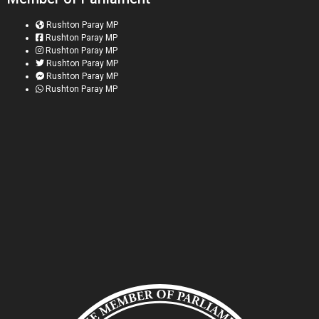
Rushton Paray MP
Rushton Paray MP
Rushton Paray MP
Rushton Paray MP
Rushton Paray MP
Rushton Paray MP