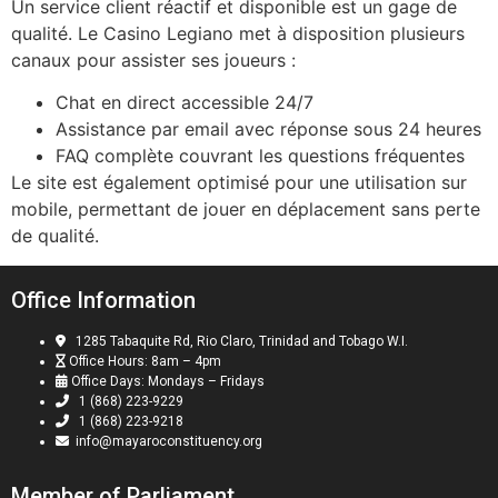
Un service client réactif et disponible est un gage de
qualité. Le Casino Legiano met à disposition plusieurs
canaux pour assister ses joueurs :
Chat en direct accessible 24/7
Assistance par email avec réponse sous 24 heures
FAQ complète couvrant les questions fréquentes
Le site est également optimisé pour une utilisation sur
mobile, permettant de jouer en déplacement sans perte
de qualité.
Office Information
1285 Tabaquite Rd, Rio Claro, Trinidad and Tobago W.I.
Office Hours: 8am – 4pm
Office Days: Mondays – Fridays
1 (868) 223-9229
1 (868) 223-9218
info@mayaroconstituency.org
Member of Parliament