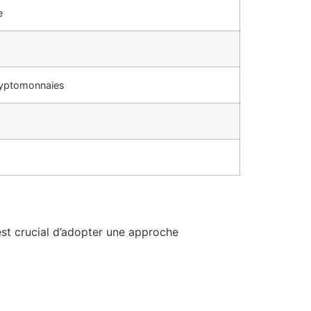
e
cryptomonnaies
est crucial d’adopter une approche