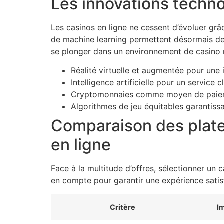
Les innovations techno
Les casinos en ligne ne cessent d’évoluer grâce 
de machine learning permettent désormais des 
se plonger dans un environnement de casino ré
Réalité virtuelle et augmentée pour une
Intelligence artificielle pour un service c
Cryptomonnaies comme moyen de paiem
Algorithmes de jeu équitables garantiss
Comparaison des platef
en ligne
Face à la multitude d’offres, sélectionner un 
en compte pour garantir une expérience satisf
Critère
I