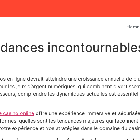
Home
ndances incontournable
s en ligne devrait atteindre une croissance annuelle de pl
r les jeux d’argent numériques, qui combinent divertisseme
tisseurs, comprendre les dynamiques actuelles est essentie
e casino online
offre une expérience immersive et sécurisée
formes, quelles sont les tendances majeures qui façonnent l
votre expérience et vos stratégies dans le domaine du casin