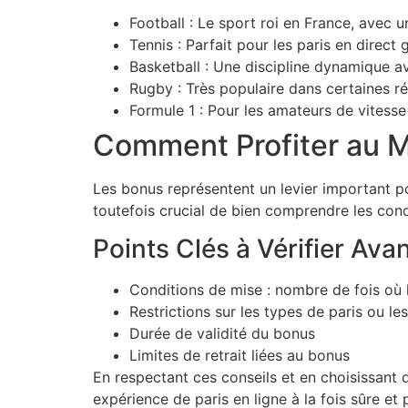
Football : Le sport roi en France, avec u
Tennis : Parfait pour les paris en direct
Basketball : Une discipline dynamique av
Rugby : Très populaire dans certaines ré
Formule 1 : Pour les amateurs de vitesse 
Comment Profiter au M
Les bonus représentent un levier important po
toutefois crucial de bien comprendre les condi
Points Clés à Vérifier Ava
Conditions de mise : nombre de fois où l
Restrictions sur les types de paris ou l
Durée de validité du bonus
Limites de retrait liées au bonus
En respectant ces conseils et en choisissan
expérience de paris en ligne à la fois sûre et