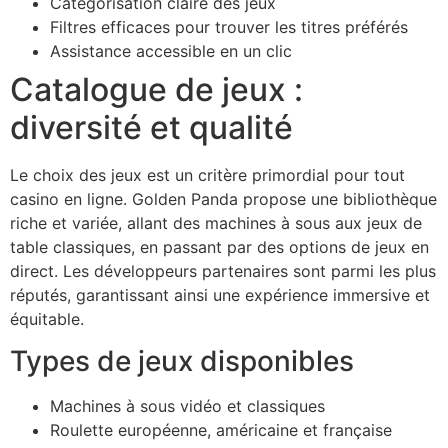
Catégorisation claire des jeux
Filtres efficaces pour trouver les titres préférés
Assistance accessible en un clic
Catalogue de jeux :
diversité et qualité
Le choix des jeux est un critère primordial pour tout
casino en ligne. Golden Panda propose une bibliothèque
riche et variée, allant des machines à sous aux jeux de
table classiques, en passant par des options de jeux en
direct. Les développeurs partenaires sont parmi les plus
réputés, garantissant ainsi une expérience immersive et
équitable.
Types de jeux disponibles
Machines à sous vidéo et classiques
Roulette européenne, américaine et française