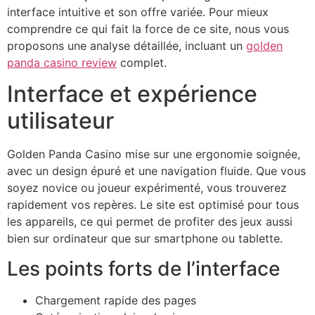
interface intuitive et son offre variée. Pour mieux
comprendre ce qui fait la force de ce site, nous vous
proposons une analyse détaillée, incluant un
golden
panda casino review
complet.
Interface et expérience
utilisateur
Golden Panda Casino mise sur une ergonomie soignée,
avec un design épuré et une navigation fluide. Que vous
soyez novice ou joueur expérimenté, vous trouverez
rapidement vos repères. Le site est optimisé pour tous
les appareils, ce qui permet de profiter des jeux aussi
bien sur ordinateur que sur smartphone ou tablette.
Les points forts de l’interface
Chargement rapide des pages