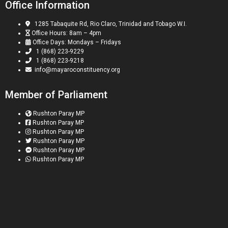
Office Information
1285 Tabaquite Rd, Rio Claro, Trinidad and Tobago W.I.
Office Hours: 8am – 4pm
Office Days: Mondays – Fridays
1 (868) 223-9229
1 (868) 223-9218
info@mayaroconstituency.org
Member of Parliament
Rushton Paray MP
Rushton Paray MP
Rushton Paray MP
Rushton Paray MP
Rushton Paray MP
Rushton Paray MP