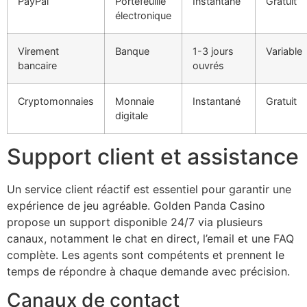
PayPal
Portefeuille
Instantané
Gratuit
électronique
Virement
Banque
1-3 jours
Variable
bancaire
ouvrés
Cryptomonnaies
Monnaie
Instantané
Gratuit
digitale
Support client et assistance
Un service client réactif est essentiel pour garantir une
expérience de jeu agréable. Golden Panda Casino
propose un support disponible 24/7 via plusieurs
canaux, notamment le chat en direct, l’email et une FAQ
complète. Les agents sont compétents et prennent le
temps de répondre à chaque demande avec précision.
Canaux de contact