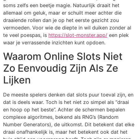
soms zelfs een beetje magie. Natuurlijk draait het
allemaal om geluk, maar er schuilt meer achter die
draaiende rollen dan je op het eerste gezicht zou
vermoeden. Voor wie de diepte in wil duiken zonder al
te veel poespas, is
https://slot-monster.app/
een plek
waar je verrassende inzichten kunt opdoen.
Waarom Online Slots Niet
Zo Eenvoudig Zijn Als Ze
Lijken
De meeste spelers denken dat slots puur toeval zijn, en
dat is deels waar. Toch is het niet zo simpel als “draai
en hoop op het beste”. Achter de schermen bepalen
complexe algoritmes, bekend als RNG’s (Random
Number Generators), de uitkomst. Dit betekent dat elke
draai onafhankelijk is, maar het betekent ook dat het