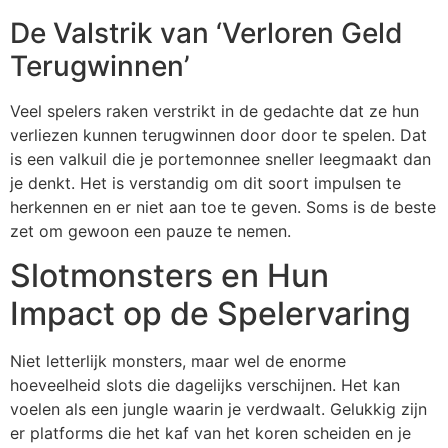
De Valstrik van ‘Verloren Geld
Terugwinnen’
Veel spelers raken verstrikt in de gedachte dat ze hun
verliezen kunnen terugwinnen door door te spelen. Dat
is een valkuil die je portemonnee sneller leegmaakt dan
je denkt. Het is verstandig om dit soort impulsen te
herkennen en er niet aan toe te geven. Soms is de beste
zet om gewoon een pauze te nemen.
Slotmonsters en Hun
Impact op de Spelervaring
Niet letterlijk monsters, maar wel de enorme
hoeveelheid slots die dagelijks verschijnen. Het kan
voelen als een jungle waarin je verdwaalt. Gelukkig zijn
er platforms die het kaf van het koren scheiden en je