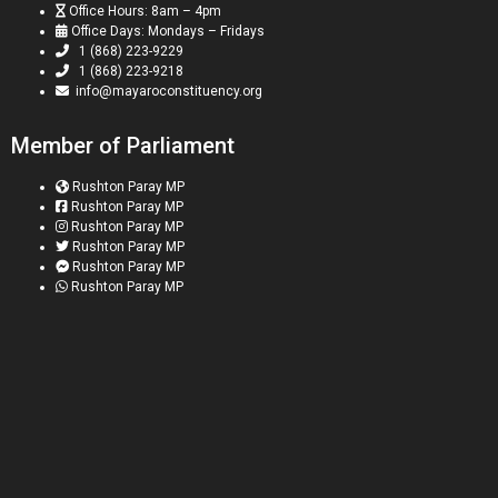
Office Hours: 8am – 4pm
Office Days: Mondays – Fridays
1 (868) 223-9229
1 (868) 223-9218
info@mayaroconstituency.org
Member of Parliament
Rushton Paray MP
Rushton Paray MP
Rushton Paray MP
Rushton Paray MP
Rushton Paray MP
Rushton Paray MP