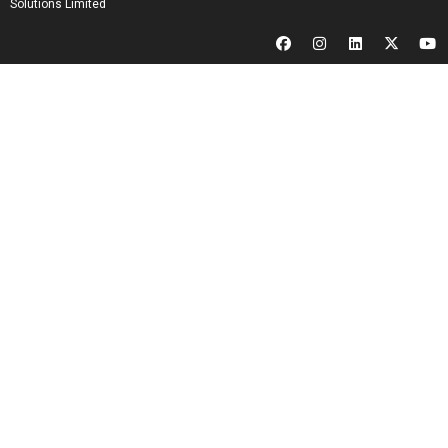
Solutions Limited