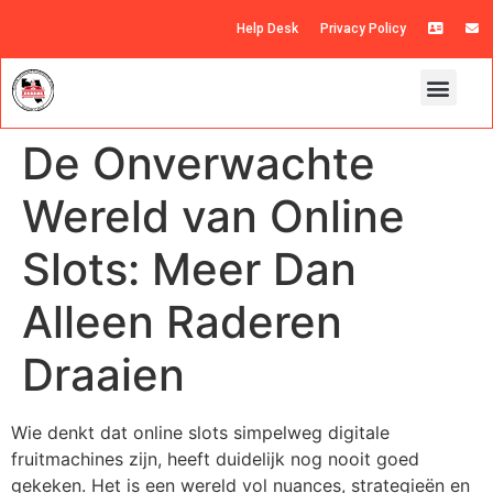
Help Desk
Privacy Policy
De Onverwachte
Wereld van Online
Slots: Meer Dan
Alleen Raderen
Draaien
Wie denkt dat online slots simpelweg digitale
fruitmachines zijn, heeft duidelijk nog nooit goed
gekeken. Het is een wereld vol nuances, strategieën en