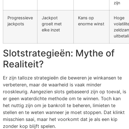
zijn
Progressieve
Jackpot
Kans op
Hoge
jackpots
groeit met
enorme winst
volatilite
elke inzet
zeldza
uitbetal
Slotstrategieën: Mythe of
Realiteit?
Er zijn talloze strategieën die beweren je winkansen te
verbeteren, maar de waarheid is vaak minder
rooskleurig. Aangezien slots gebaseerd zijn op toeval, is
er geen waterdichte methode om te winnen. Toch kan
het nuttig zijn om je bankroll te beheren, limieten te
stellen en te weten wanneer je moet stoppen. Dat klinkt
misschien saai, maar het voorkomt dat je als een kip
zonder kop blijft spelen.