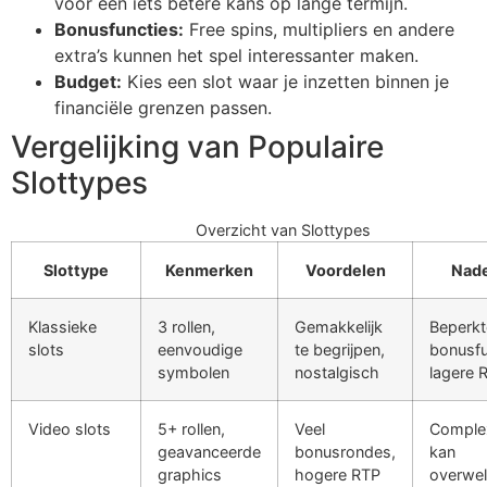
voor een iets betere kans op lange termijn.
Bonusfuncties:
Free spins, multipliers en andere
extra’s kunnen het spel interessanter maken.
Budget:
Kies een slot waar je inzetten binnen je
financiële grenzen passen.
Vergelijking van Populaire
Slottypes
Overzicht van Slottypes
Slottype
Kenmerken
Voordelen
Nad
Klassieke
3 rollen,
Gemakkelijk
Beperkt
slots
eenvoudige
te begrijpen,
bonusfu
symbolen
nostalgisch
lagere 
Video slots
5+ rollen,
Veel
Comple
geavanceerde
bonusrondes,
kan
graphics
hogere RTP
overwe