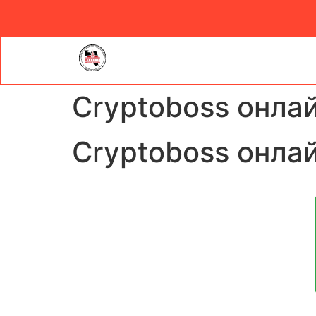
Cryptoboss онла
Cryptoboss онла