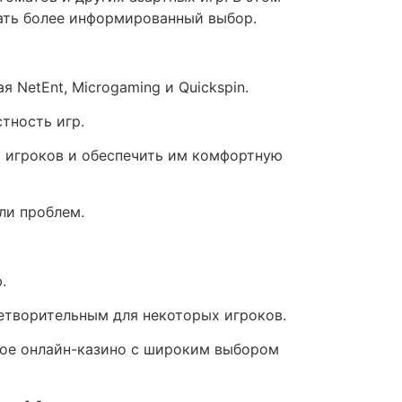
ать более информированный выбор.
 NetEnt, Microgaming и Quickspin.
тность игр.
ь игроков и обеспечить им комфортную
ли проблем.
.
етворительным для некоторых игроков.
тное онлайн-казино с широким выбором