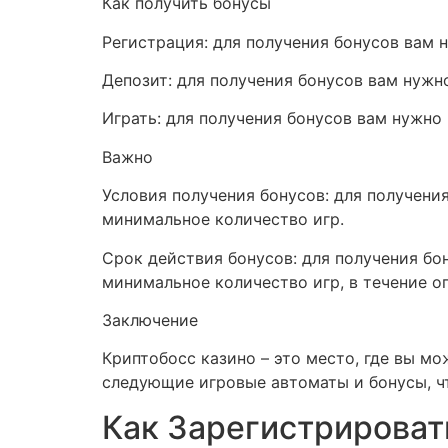
Как получить бонусы
Регистрация: для получения бонусов вам 
Депозит: для получения бонусов вам нужно
Играть: для получения бонусов вам нужно
Важно
Условия получения бонусов: для получени
минимальное количество игр.
Срок действия бонусов: для получения бо
минимальное количество игр, в течение о
Заключение
Криптобосс казино – это место, где вы м
следующие игровые автоматы и бонусы, чт
Как Зарегистрироват