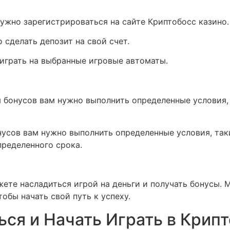
нужно зарегистрироваться на сайте Криптобосс казино.
 сделать депозит на свой счет.
 играть на выбранные игровые автоматы.
я бонусов вам нужно выполнить определенные условия,
нусов вам нужно выполнить определенные условия, та
пределенного срока.
ожете насладиться игрой на деньги и получать бонусы.
обы начать свой путь к успеху.
ься и Начать Играть в Крип