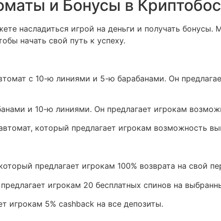
маты и Бонусы в Криптобос
ожете насладиться игрой на деньги и получать бонусы.
обы начать свой путь к успеху.
автомат с 10-ю линиями и 5-ю барабанами. Он предлаг
абанами и 10-ю линиями. Он предлагает игрокам возмож
 автомат, который предлагает игрокам возможность вы
 который предлагает игрокам 100% возврата на свой пе
й предлагает игрокам 20 бесплатных спинов на выбранн
ет игрокам 5% cashback на все депозиты.