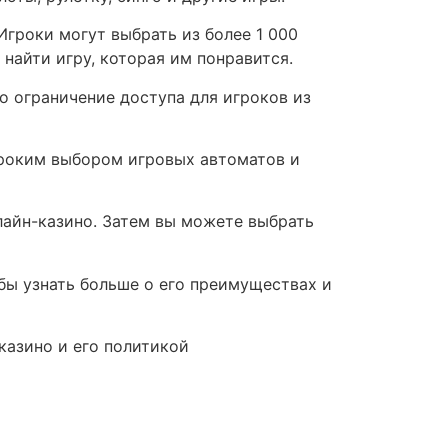
Игроки могут выбрать из более 1 000
 найти игру, которая им понравится.
то ограничение доступа для игроков из
широким выбором игровых автоматов и
нлайн-казино. Затем вы можете выбрать
обы узнать больше о его преимуществах и
казино и его политикой