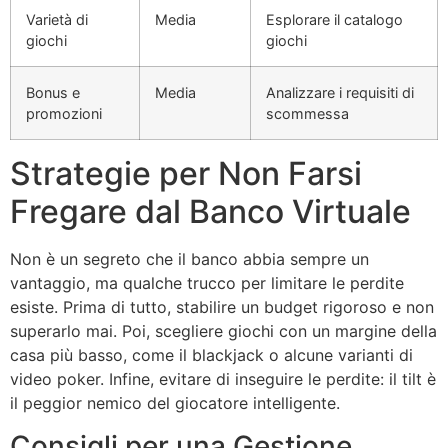
Varietà di
Media
Esplorare il catalogo
giochi
giochi
Bonus e
Media
Analizzare i requisiti di
promozioni
scommessa
Strategie per Non Farsi
Fregare dal Banco Virtuale
Non è un segreto che il banco abbia sempre un
vantaggio, ma qualche trucco per limitare le perdite
esiste. Prima di tutto, stabilire un budget rigoroso e non
superarlo mai. Poi, scegliere giochi con un margine della
casa più basso, come il blackjack o alcune varianti di
video poker. Infine, evitare di inseguire le perdite: il tilt è
il peggior nemico del giocatore intelligente.
Consigli per una Gestione