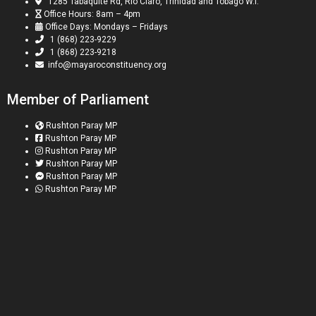
1285 Tabaquite Rd, Rio Claro, Trinidad and Tobago W.I.
Office Hours: 8am – 4pm
Office Days: Mondays – Fridays
1 (868) 223-9229
1 (868) 223-9218
info@mayaroconstituency.org
Member of Parliament
Rushton Paray MP
Rushton Paray MP
Rushton Paray MP
Rushton Paray MP
Rushton Paray MP
Rushton Paray MP