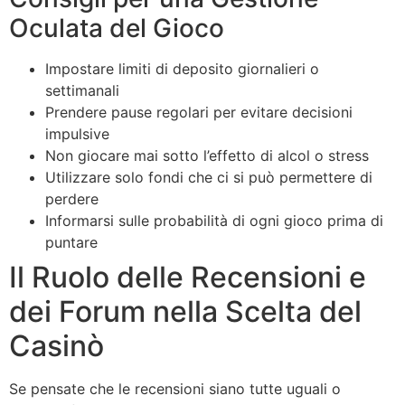
Oculata del Gioco
Impostare limiti di deposito giornalieri o
settimanali
Prendere pause regolari per evitare decisioni
impulsive
Non giocare mai sotto l’effetto di alcol o stress
Utilizzare solo fondi che ci si può permettere di
perdere
Informarsi sulle probabilità di ogni gioco prima di
puntare
Il Ruolo delle Recensioni e
dei Forum nella Scelta del
Casinò
Se pensate che le recensioni siano tutte uguali o