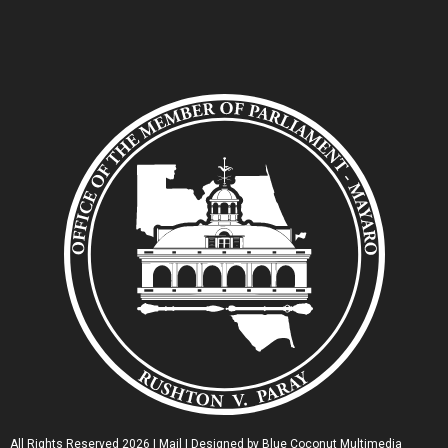
All Rights Reserved
2026
|
Mail
| Designed by
Blue Coconut Multimedia