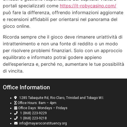
portali specializzati come
https://it-robycasino.com/
può fare la differenza, offrendo informazioni aggiornate
e recensioni affidabili per orientarsi nel panorama del
gioco online.
Ricorda sempre che il gioco deve rimanere un’attività di
intrattenimento e non una fonte di reddito o un modo
per risolvere problemi finanziari. Solo con un approccio
equilibrato e informato potrai godere appieno
dell’esperienza e, perché no, aumentare le tue possibilità
di vincita.
Office Information
1285 Tabaquite Rd, Rio Claro, Trinidad and Tobago W.I.
Office Hours: 8am – 4pm
Office Days: Mondays – Fridays
1 (868) 223-9229
1 (868) 223-9218
info@mayaroconstituency.org