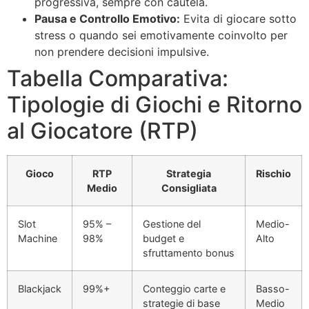
progressiva, sempre con cautela.
Pausa e Controllo Emotivo:
Evita di giocare sotto
stress o quando sei emotivamente coinvolto per
non prendere decisioni impulsive.
Tabella Comparativa:
Tipologie di Giochi e Ritorno
al Giocatore (RTP)
Gioco
RTP
Strategia
Rischio
Medio
Consigliata
Slot
95% –
Gestione del
Medio-
Machine
98%
budget e
Alto
sfruttamento bonus
Blackjack
99%+
Conteggio carte e
Basso-
strategie di base
Medio