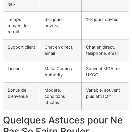
jeux
Temps
3-5 jours
1-3 jours ouvrés
moyen de
ouvrés
retrait
Support client
Chat en direct,
Chat en direct,
email
téléphone, email
Licence
Malta Gaming
Souvent MGA ou
Authority
UKGC
Bonus de
Modéré,
Variable, souvent
bienvenue
conditions
plus attractif
strictes
Quelques Astuces pour Ne
Pas Se Faire Rouler