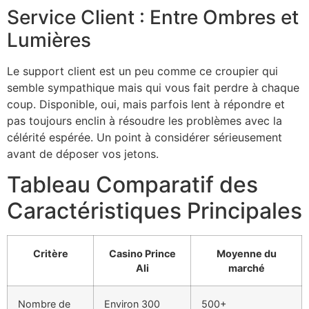
Service Client : Entre Ombres et
Lumières
Le support client est un peu comme ce croupier qui
semble sympathique mais qui vous fait perdre à chaque
coup. Disponible, oui, mais parfois lent à répondre et
pas toujours enclin à résoudre les problèmes avec la
célérité espérée. Un point à considérer sérieusement
avant de déposer vos jetons.
Tableau Comparatif des
Caractéristiques Principales
Critère
Casino Prince
Moyenne du
Ali
marché
Nombre de
Environ 300
500+