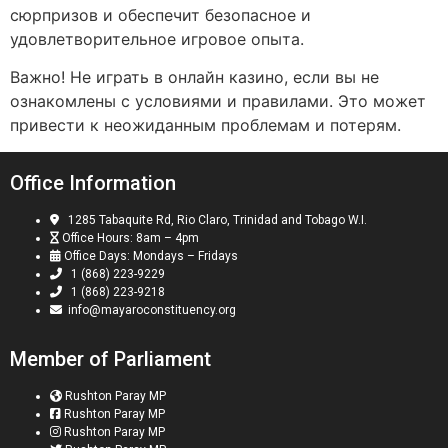
сюрпризов и обеспечит безопасное и
удовлетворительное игровое опыта.
Важно! Не играть в онлайн казино, если вы не
ознакомлены с условиями и правилами. Это может
привести к неожиданным проблемам и потерям.
Office Information
1285 Tabaquite Rd, Rio Claro, Trinidad and Tobago W.I.
Office Hours: 8am – 4pm
Office Days: Mondays – Fridays
1 (868) 223-9229
1 (868) 223-9218
info@mayaroconstituency.org
Member of Parliament
Rushton Paray MP
Rushton Paray MP
Rushton Paray MP