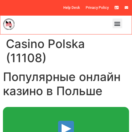
Help Desk
Privacy Policy
Casino Polska
(11108)
Популярные онлайн
казино в Польше