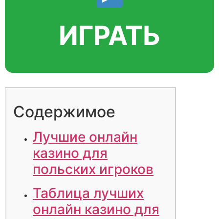
ИГРАТЬ
Содержимое
Лучшие онлайн
казино для
польских игроков
Таблица лучших
онлайн казино для