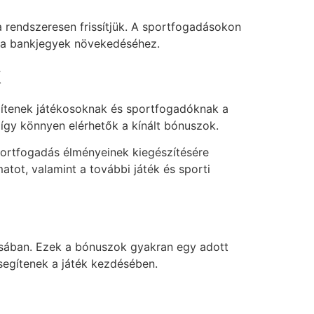
 rendszeresen frissítjük. A sportfogadásokon
s a bankjegyek növekedéséhez.
k
gítenek játékosoknak és sportfogadóknak a
így könnyen elérhetők a kínált bónuszok.
portfogadás élményeinek kiegészítésére
tot, valamint a további játék és sporti
ásában. Ezek a bónuszok gyakran egy adott
segítenek a játék kezdésében.