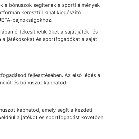
ek a bónuszok segítenek a sporti élmények
formán keresztül kínál kiegészítő
 UEFA-bajnokságokhoz.
ában értékesíthetik őket a saját játék- és
e a játékosokat és sportfogadókat a saját
fogadásod fejlesztésében. Az első lépés a
omciót és bónuszot kaphatod:
nuszot kaphatod, amely segít a kezdeti
éldául a játékot és sportfogadást követően,