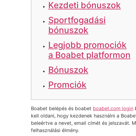
Kezdeti bónuszok
Sportfogadási
bónuszok
Legjobb promociók
a Boabet platformon
Bónuszok
Promciók
Boabet belépés és boabet
boabet.com login
b
kell oldani, hogy kezdenek használni a Boabe
beleértve a nevet, email címét és jelszavát.
felhasználási élmény.