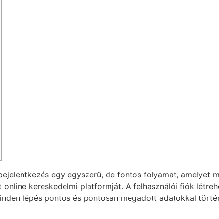
ejelentkezés egy egyszerű, de fontos folyamat, amelyet 
t online kereskedelmi platformját. A felhasználói fiók létr
 Minden lépés pontos és pontosan megadott adatokkal törté