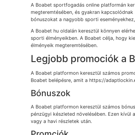
A Boabet sportfogadás online platformán ker
megteremtésében, és gyakran kapcsolódnak a 
bónuszokat a nagyobb sporti eseményekhez, 
A Boabet hu oldalán keresztül könnyen elérhet
sporti élményeikben. A Boabet célja, hogy kie
élményeik megteremtésében.
Legjobb promociók a B
A Boabet platformon keresztül számos promci
Boabet belépésre, amit a https://adaptlocki
Bónuszok
A Boabet platformon keresztül számos bónusz
pénzügyi készleted növelésében. Ezen kívül 
vagy a havi részletek után.
Promciók