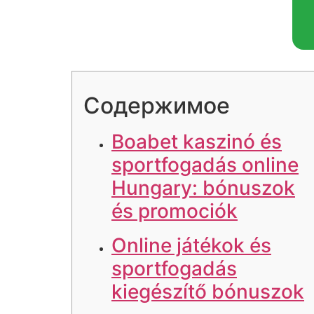
Содержимое
Boabet kaszinó és
sportfogadás online
Hungary: bónuszok
és promociók
Online játékok és
sportfogadás
kiegészítő bónuszok