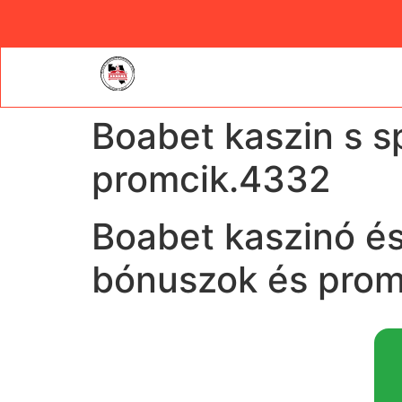
Boabet kaszin s s
promcik.4332
Boabet kaszinó és
bónuszok és prom