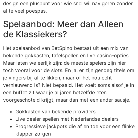
design een pluspunt voor wie snel wil navigeren zonder
al te veel poespas.
Spelaanbod: Meer dan Alleen
de Klassiekers?
Het spelaanbod van BetSpino bestaat uit een mix van
bekende gokkasten, tafelspellen en live casino-opties.
Maar laten we eerlijk zijn: de meeste spelers zijn hier
toch vooral voor de slots. En ja, er zijn genoeg titels om
je vingers bij af te likken, maar of het nou echt
vernieuwend is? Niet bepaald. Het voelt soms alsof je in
een buffet zit waar je al jaren hetzelfde eten
voorgeschoteld krijgt, maar dan met een ander sausje.
Gokkasten van bekende providers
Live dealer spellen met Nederlandse dealers
Progressieve jackpots die af en toe voor een flinke
klapper zorgen