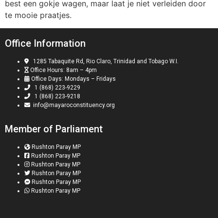
best een gokje wagen, maar laat je niet verleiden door
te mooie praatjes.
Office Information
1285 Tabaquite Rd, Rio Claro, Trinidad and Tobago W.I.
Office Hours: 8am – 4pm
Office Days: Mondays – Fridays
1 (868) 223-9229
1 (868) 223-9218
info@mayaroconstituency.org
Member of Parliament
Rushton Paray MP
Rushton Paray MP
Rushton Paray MP
Rushton Paray MP
Rushton Paray MP
Rushton Paray MP