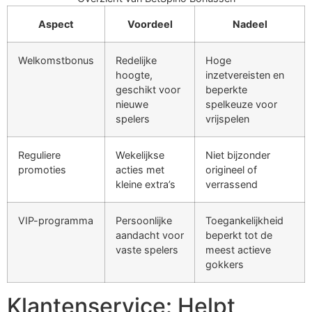
Aspect
Voordeel
Nadeel
Welkomstbonus
Redelijke
Hoge
hoogte,
inzetvereisten en
geschikt voor
beperkte
nieuwe
spelkeuze voor
spelers
vrijspelen
Reguliere
Wekelijkse
Niet bijzonder
promoties
acties met
origineel of
kleine extra’s
verrassend
VIP-programma
Persoonlijke
Toegankelijkheid
aandacht voor
beperkt tot de
vaste spelers
meest actieve
gokkers
Klantenservice: Helpt