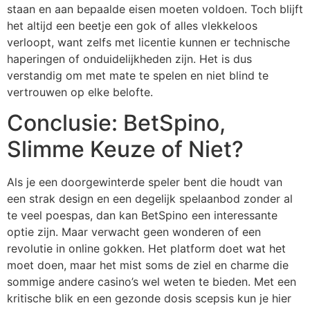
staan en aan bepaalde eisen moeten voldoen. Toch blijft
het altijd een beetje een gok of alles vlekkeloos
verloopt, want zelfs met licentie kunnen er technische
haperingen of onduidelijkheden zijn. Het is dus
verstandig om met mate te spelen en niet blind te
vertrouwen op elke belofte.
Conclusie: BetSpino,
Slimme Keuze of Niet?
Als je een doorgewinterde speler bent die houdt van
een strak design en een degelijk spelaanbod zonder al
te veel poespas, dan kan BetSpino een interessante
optie zijn. Maar verwacht geen wonderen of een
revolutie in online gokken. Het platform doet wat het
moet doen, maar het mist soms de ziel en charme die
sommige andere casino’s wel weten te bieden. Met een
kritische blik en een gezonde dosis scepsis kun je hier