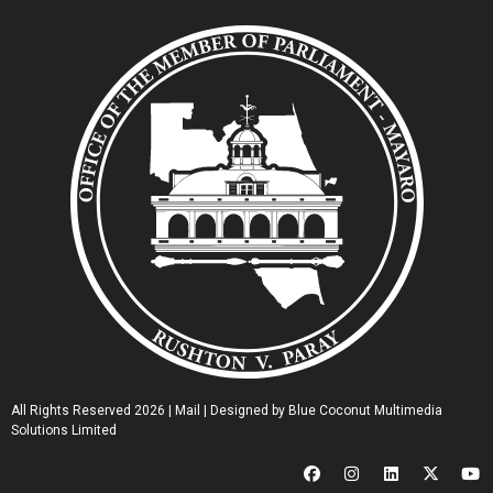
All Rights Reserved
2026
|
Mail
| Designed by
Blue Coconut Multimedia
Solutions Limited