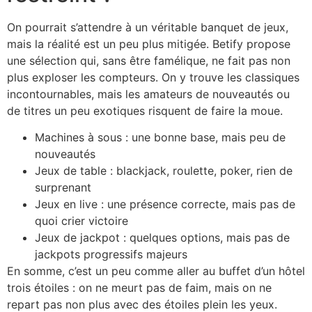
On pourrait s’attendre à un véritable banquet de jeux,
mais la réalité est un peu plus mitigée. Betify propose
une sélection qui, sans être famélique, ne fait pas non
plus exploser les compteurs. On y trouve les classiques
incontournables, mais les amateurs de nouveautés ou
de titres un peu exotiques risquent de faire la moue.
Machines à sous : une bonne base, mais peu de
nouveautés
Jeux de table : blackjack, roulette, poker, rien de
surprenant
Jeux en live : une présence correcte, mais pas de
quoi crier victoire
Jeux de jackpot : quelques options, mais pas de
jackpots progressifs majeurs
En somme, c’est un peu comme aller au buffet d’un hôtel
trois étoiles : on ne meurt pas de faim, mais on ne
repart pas non plus avec des étoiles plein les yeux.