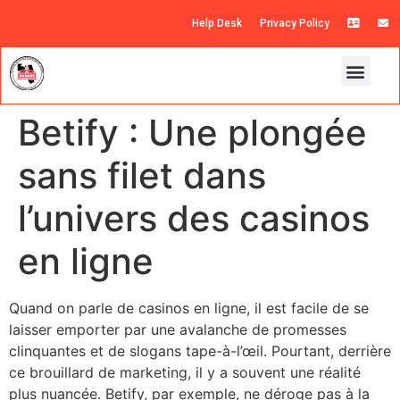
Help Desk
Privacy Policy
Betify : Une plongée
sans filet dans
l’univers des casinos
en ligne
Quand on parle de casinos en ligne, il est facile de se
laisser emporter par une avalanche de promesses
clinquantes et de slogans tape-à-l’œil. Pourtant, derrière
ce brouillard de marketing, il y a souvent une réalité
plus nuancée. Betify, par exemple, ne déroge pas à la