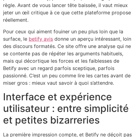
règle. Avant de vous lancer tête baissée, il vaut mieux
jeter un œil critique à ce que cette plateforme propose
réellement.
Pour ceux qui aiment fouiner un peu plus loin que la
surface, le
betify avis
donne un aperçu intéressant, loin
des discours formatés. Ce site offre une analyse qui ne
se contente pas de répéter les arguments habituels,
mais qui décortique les forces et les faiblesses de
Betify avec un regard parfois sceptique, parfois
passionné. C’est un peu comme lire les cartes avant de
miser gros : mieux vaut savoir à quoi s’attendre.
Interface et expérience
utilisateur : entre simplicité
et petites bizarreries
La première impression compte, et Betify ne déçoit pas