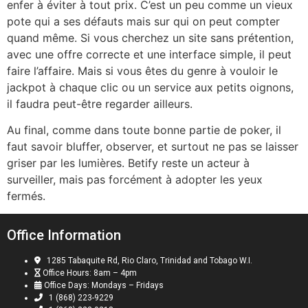
enfer à éviter à tout prix. C’est un peu comme un vieux
pote qui a ses défauts mais sur qui on peut compter
quand même. Si vous cherchez un site sans prétention,
avec une offre correcte et une interface simple, il peut
faire l’affaire. Mais si vous êtes du genre à vouloir le
jackpot à chaque clic ou un service aux petits oignons,
il faudra peut-être regarder ailleurs.
Au final, comme dans toute bonne partie de poker, il
faut savoir bluffer, observer, et surtout ne pas se laisser
griser par les lumières. Betify reste un acteur à
surveiller, mais pas forcément à adopter les yeux
fermés.
Office Information
1285 Tabaquite Rd, Rio Claro, Trinidad and Tobago W.I.
Office Hours: 8am – 4pm
Office Days: Mondays – Fridays
1 (868) 223-9229