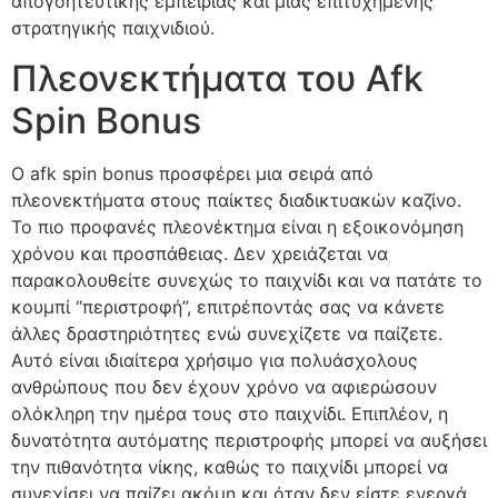
απογοητευτικής εμπειρίας και μιας επιτυχημένης
στρατηγικής παιχνιδιού.
Πλεονεκτήματα του Afk
Spin Bonus
Ο afk spin bonus προσφέρει μια σειρά από
πλεονεκτήματα στους παίκτες διαδικτυακών καζίνο.
Το πιο προφανές πλεονέκτημα είναι η εξοικονόμηση
χρόνου και προσπάθειας. Δεν χρειάζεται να
παρακολουθείτε συνεχώς το παιχνίδι και να πατάτε το
κουμπί “περιστροφή”, επιτρέποντάς σας να κάνετε
άλλες δραστηριότητες ενώ συνεχίζετε να παίζετε.
Αυτό είναι ιδιαίτερα χρήσιμο για πολυάσχολους
ανθρώπους που δεν έχουν χρόνο να αφιερώσουν
ολόκληρη την ημέρα τους στο παιχνίδι. Επιπλέον, η
δυνατότητα αυτόματης περιστροφής μπορεί να αυξήσει
την πιθανότητα νίκης, καθώς το παιχνίδι μπορεί να
συνεχίσει να παίζει ακόμη και όταν δεν είστε ενεργά