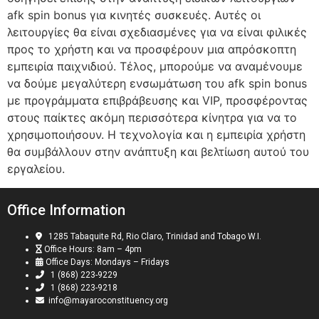
afk spin bonus για κινητές συσκευές. Αυτές οι
λειτουργίες θα είναι σχεδιασμένες για να είναι φιλικές
προς το χρήστη και να προσφέρουν μια απρόσκοπτη
εμπειρία παιχνιδιού. Τέλος, μπορούμε να αναμένουμε
να δούμε μεγαλύτερη ενσωμάτωση του afk spin bonus
με προγράμματα επιβράβευσης και VIP, προσφέροντας
στους παίκτες ακόμη περισσότερα κίνητρα για να το
χρησιμοποιήσουν. Η τεχνολογία και η εμπειρία χρήστη
θα συμβάλλουν στην ανάπτυξη και βελτίωση αυτού του
εργαλείου.
Office Information
1285 Tabaquite Rd, Rio Claro, Trinidad and Tobago W.I.
Office Hours: 8am – 4pm
Office Days: Mondays – Fridays
1 (868) 223-9229
1 (868) 223-9218
info@mayaroconstituency.org