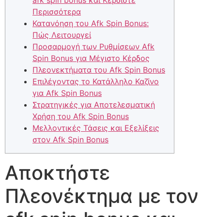
afk spin bonus και Κερδίστε
Περισσότερα
Κατανόηση του Afk Spin Bonus:
Πώς Λειτουργεί
Προσαρμογή των Ρυθμίσεων Afk
Spin Bonus για Μέγιστο Κέρδος
Πλεονεκτήματα του Afk Spin Bonus
Επιλέγοντας το Κατάλληλο Καζίνο
για Afk Spin Bonus
Στρατηγικές για Αποτελεσματική
Χρήση του Afk Spin Bonus
Μελλοντικές Τάσεις και Εξελίξεις
στον Afk Spin Bonus
Αποκτήστε
Πλεονέκτημα με τον