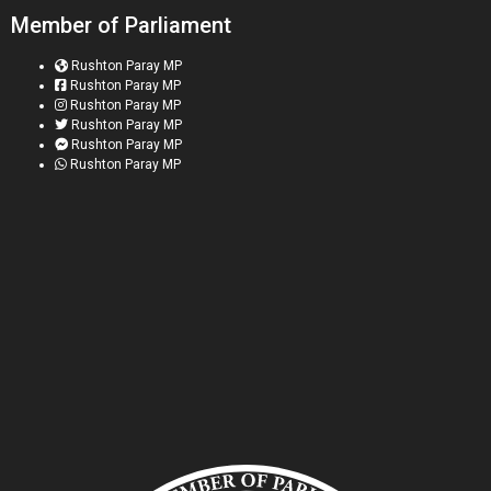
Member of Parliament
Rushton Paray MP
Rushton Paray MP
Rushton Paray MP
Rushton Paray MP
Rushton Paray MP
Rushton Paray MP