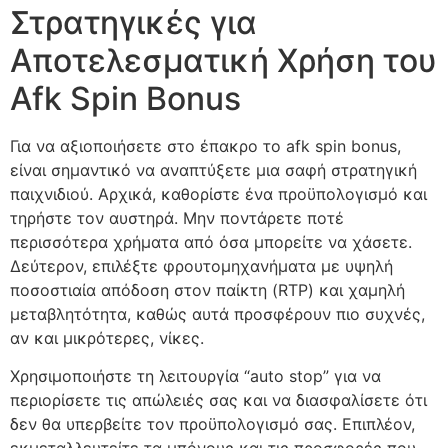
Στρατηγικές για
Αποτελεσματική Χρήση του
Afk Spin Bonus
Για να αξιοποιήσετε στο έπακρο το afk spin bonus,
είναι σημαντικό να αναπτύξετε μια σαφή στρατηγική
παιχνιδιού. Αρχικά, καθορίστε ένα προϋπολογισμό και
τηρήστε τον αυστηρά. Μην ποντάρετε ποτέ
περισσότερα χρήματα από όσα μπορείτε να χάσετε.
Δεύτερον, επιλέξτε φρουτομηχανήματα με υψηλή
ποσοστιαία απόδοση στον παίκτη (RTP) και χαμηλή
μεταβλητότητα, καθώς αυτά προσφέρουν πιο συχνές,
αν και μικρότερες, νίκες.
Χρησιμοποιήστε τη λειτουργία “auto stop” για να
περιορίσετε τις απώλειές σας και να διασφαλίσετε ότι
δεν θα υπερβείτε τον προϋπολογισμό σας. Επιπλέον,