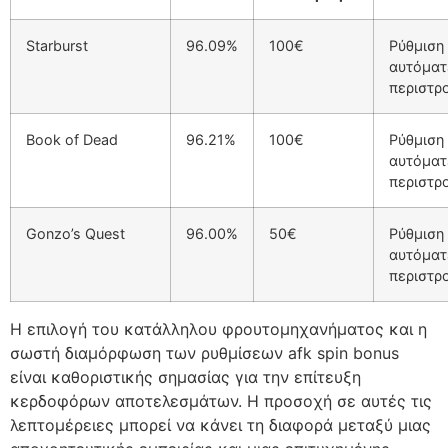
Starburst
96.09%
100€
Ρύθμιση
αυτόματ
περιστρ
Book of Dead
96.21%
100€
Ρύθμιση
αυτόματ
περιστρ
Gonzo’s Quest
96.00%
50€
Ρύθμιση
αυτόματ
περιστρ
Η επιλογή του κατάλληλου φρουτομηχανήματος και η
σωστή διαμόρφωση των ρυθμίσεων afk spin bonus
είναι καθοριστικής σημασίας για την επίτευξη
κερδοφόρων αποτελεσμάτων. Η προσοχή σε αυτές τις
λεπτομέρειες μπορεί να κάνει τη διαφορά μεταξύ μιας