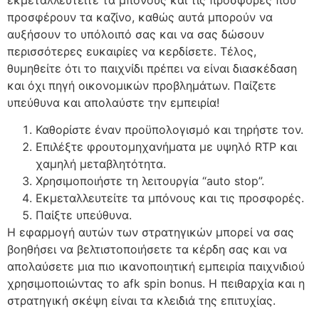
εκμεταλλευτείτε τα μπόνους και τις προσφορές που
προσφέρουν τα καζίνο, καθώς αυτά μπορούν να
αυξήσουν το υπόλοιπό σας και να σας δώσουν
περισσότερες ευκαιρίες να κερδίσετε. Τέλος,
θυμηθείτε ότι το παιχνίδι πρέπει να είναι διασκέδαση
και όχι πηγή οικονομικών προβλημάτων. Παίζετε
υπεύθυνα και απολαύστε την εμπειρία!
Καθορίστε έναν προϋπολογισμό και τηρήστε τον.
Επιλέξτε φρουτομηχανήματα με υψηλό RTP και
χαμηλή μεταβλητότητα.
Χρησιμοποιήστε τη λειτουργία “auto stop”.
Εκμεταλλευτείτε τα μπόνους και τις προσφορές.
Παίξτε υπεύθυνα.
Η εφαρμογή αυτών των στρατηγικών μπορεί να σας
βοηθήσει να βελτιστοποιήσετε τα κέρδη σας και να
απολαύσετε μια πιο ικανοποιητική εμπειρία παιχνιδιού
χρησιμοποιώντας το afk spin bonus. Η πειθαρχία και η
στρατηγική σκέψη είναι τα κλειδιά της επιτυχίας.