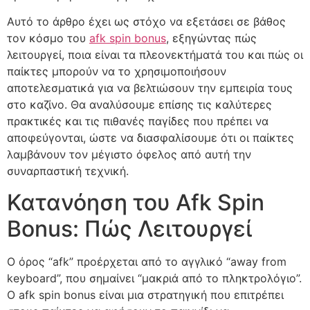
Αυτό το άρθρο έχει ως στόχο να εξετάσει σε βάθος
τον κόσμο του
afk spin bonus
, εξηγώντας πώς
λειτουργεί, ποια είναι τα πλεονεκτήματά του και πώς οι
παίκτες μπορούν να το χρησιμοποιήσουν
αποτελεσματικά για να βελτιώσουν την εμπειρία τους
στο καζίνο. Θα αναλύσουμε επίσης τις καλύτερες
πρακτικές και τις πιθανές παγίδες που πρέπει να
αποφεύγονται, ώστε να διασφαλίσουμε ότι οι παίκτες
λαμβάνουν τον μέγιστο όφελος από αυτή την
συναρπαστική τεχνική.
Κατανόηση του Afk Spin
Bonus: Πώς Λειτουργεί
Ο όρος “afk” προέρχεται από το αγγλικό “away from
keyboard”, που σημαίνει “μακριά από το πληκτρολόγιο”.
Ο afk spin bonus είναι μια στρατηγική που επιτρέπει