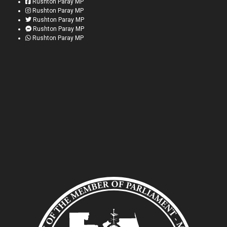
Rushton Paray MP
Rushton Paray MP
Rushton Paray MP
Rushton Paray MP
Rushton Paray MP