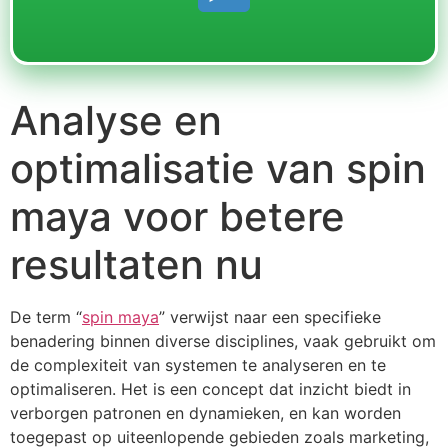
Analyse en
optimalisatie van spin
maya voor betere
resultaten nu
De term “
spin maya
” verwijst naar een specifieke
benadering binnen diverse disciplines, vaak gebruikt om
de complexiteit van systemen te analyseren en te
optimaliseren. Het is een concept dat inzicht biedt in
verborgen patronen en dynamieken, en kan worden
toegepast op uiteenlopende gebieden zoals marketing,