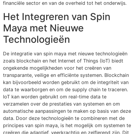
financiële sector en van de overheid tot het onderwijs.
Het Integreren van Spin
Maya met Nieuwe
Technologieën
De integratie van spin maya met nieuwe technologieën
zoals blockchain en het Internet of Things (IoT) biedt
ongekende mogelijkheden voor het creëren van
transparante, veilige en efficiënte systemen. Blockchain
kan bijvoorbeeld worden gebruikt om de integriteit van
data te waarborgen en om de supply chain te traceren.
IoT kan worden gebruikt om real-time data te
verzamelen over de prestaties van systemen en om
automatische aanpassingen te maken op basis van deze
data. Door deze technologieën te combineren met de
principes van spin maya, is het mogelijk om systemen te
creëren die adaptief, veerkrachtig en zelflerend zijn. Dit