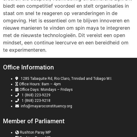
biedt een competitief voordeel en stelt organisaties in
staat om snel te reageren op veranderingen in de
omgeving. Het is essentieel om te blijven innoveren en
nieuwe manieren te vinden om spin maya te integreren
met de nieuwste technologieën. Dit vereist een open
mindset, een continue leercurve en een bereidheid om
te experimenteren.
Office Information
1285 Tabaquite Rd, Rio Claro, Trinidad and Tobago W.I.
Office Hours: 8am – 4pm
Office Days: Mondays – Fridays
1 (868) 223-9229
1 (868) 223-9218
info@mayaroconstituency.org
Member of Parliament
Rushton Paray MP