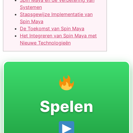
Spin Maya en de Verbetering van
Systemen
Stapsgewijze Implementatie van
Spin Maya
De Toekomst van Spin Maya
Het Integreren van Spin Maya met
Nieuwe Technologieën
Spelen