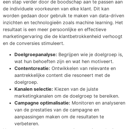
een stap verder door de boodschap aan te passen aan
de individuele voorkeuren van elke klant. Dit kan
worden gedaan door gebruik te maken van data-driven
inzichten en technologieën zoals machine learning. Het
resultaat is een meer persoonlijke en effectieve
marketingervaring die de klantbetrokkenheid verhoogt
en de conversies stimuleert.
Doelgroepanalyse:
Begrijpen wie je doelgroep is,
wat hun behoeften zijn en wat hen motiveert.
Contentcreatie:
Ontwikkelen van relevante en
aantrekkelijke content die resoneert met de
doelgroep.
Kanalen selectie:
Kiezen van de juiste
marketingkanalen om de doelgroep te bereiken.
Campagne optimalisatie:
Monitoren en analyseren
van de prestaties van de campagne en
aanpassingen maken om de resultaten te
verbeteren.