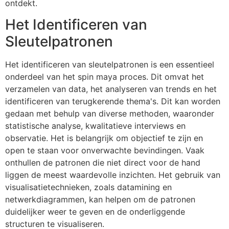
ontdekt.
Het Identificeren van
Sleutelpatronen
Het identificeren van sleutelpatronen is een essentieel
onderdeel van het spin maya proces. Dit omvat het
verzamelen van data, het analyseren van trends en het
identificeren van terugkerende thema's. Dit kan worden
gedaan met behulp van diverse methoden, waaronder
statistische analyse, kwalitatieve interviews en
observatie. Het is belangrijk om objectief te zijn en
open te staan voor onverwachte bevindingen. Vaak
onthullen de patronen die niet direct voor de hand
liggen de meest waardevolle inzichten. Het gebruik van
visualisatietechnieken, zoals datamining en
netwerkdiagrammen, kan helpen om de patronen
duidelijker weer te geven en de onderliggende
structuren te visualiseren.