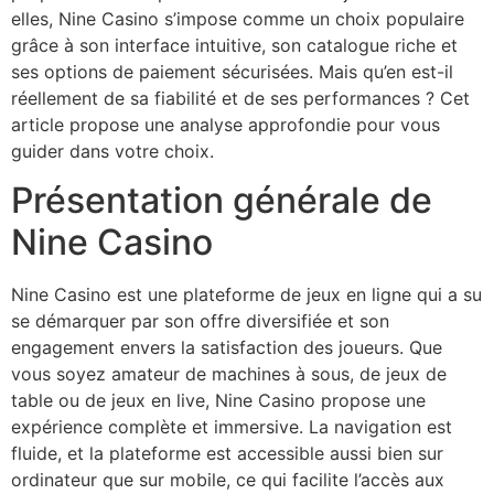
elles, Nine Casino s’impose comme un choix populaire
grâce à son interface intuitive, son catalogue riche et
ses options de paiement sécurisées. Mais qu’en est-il
réellement de sa fiabilité et de ses performances ? Cet
article propose une analyse approfondie pour vous
guider dans votre choix.
Présentation générale de
Nine Casino
Nine Casino est une plateforme de jeux en ligne qui a su
se démarquer par son offre diversifiée et son
engagement envers la satisfaction des joueurs. Que
vous soyez amateur de machines à sous, de jeux de
table ou de jeux en live, Nine Casino propose une
expérience complète et immersive. La navigation est
fluide, et la plateforme est accessible aussi bien sur
ordinateur que sur mobile, ce qui facilite l’accès aux