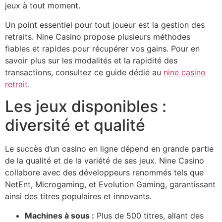
jeux à tout moment.
Un point essentiel pour tout joueur est la gestion des
retraits. Nine Casino propose plusieurs méthodes
fiables et rapides pour récupérer vos gains. Pour en
savoir plus sur les modalités et la rapidité des
transactions, consultez ce guide dédié au
nine casino
retrait
.
Les jeux disponibles :
diversité et qualité
Le succès d’un casino en ligne dépend en grande partie
de la qualité et de la variété de ses jeux. Nine Casino
collabore avec des développeurs renommés tels que
NetEnt, Microgaming, et Evolution Gaming, garantissant
ainsi des titres populaires et innovants.
Machines à sous :
Plus de 500 titres, allant des