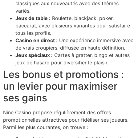
classiques aux nouveautés avec des thèmes
variés.
Jeux de table :
Roulette, blackjack, poker,
baccarat, avec plusieurs variantes pour satisfaire
tous les profils.
Casino en direct :
Une expérience immersive avec
de vrais croupiers, diffusée en haute définition.
Jeux spéciaux :
Cartes à gratter, bingo et autres
jeux de hasard pour diversifier le plaisir.
Les bonus et promotions :
un levier pour maximiser
ses gains
Nine Casino propose régulièrement des offres
promotionnelles attractives pour fidéliser ses joueurs.
Parmi les plus courantes, on trouve :