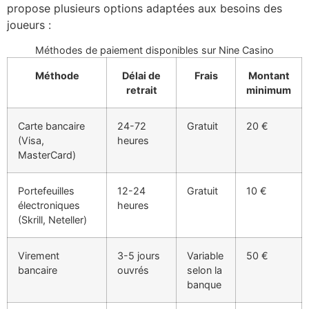
propose plusieurs options adaptées aux besoins des
joueurs :
Méthodes de paiement disponibles sur Nine Casino
Méthode
Délai de
Frais
Montant
retrait
minimum
Carte bancaire
24-72
Gratuit
20 €
(Visa,
heures
MasterCard)
Portefeuilles
12-24
Gratuit
10 €
électroniques
heures
(Skrill, Neteller)
Virement
3-5 jours
Variable
50 €
bancaire
ouvrés
selon la
banque