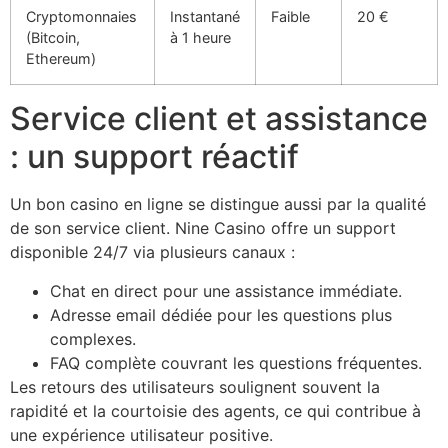
Cryptomonnaies
Instantané
Faible
20 €
(Bitcoin,
à 1 heure
Ethereum)
Service client et assistance
: un support réactif
Un bon casino en ligne se distingue aussi par la qualité
de son service client. Nine Casino offre un support
disponible 24/7 via plusieurs canaux :
Chat en direct pour une assistance immédiate.
Adresse email dédiée pour les questions plus
complexes.
FAQ complète couvrant les questions fréquentes.
Les retours des utilisateurs soulignent souvent la
rapidité et la courtoisie des agents, ce qui contribue à
une expérience utilisateur positive.