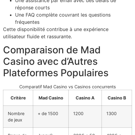
Une assistance par email avec des délais de
réponse courts
Une FAQ complète couvrant les questions
fréquentes
Cette disponibilité contribue à une expérience
utilisateur fluide et rassurante.
Comparaison de Mad
Casino avec d’Autres
Plateformes Populaires
Comparatif Mad Casino vs Casinos concurrents
Critère
Mad Casino
Casino A
Casino B
Nombre
+ de 1500
1200
1300
de jeux