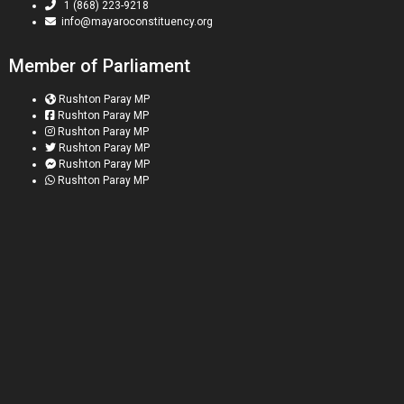
1 (868) 223-9218
info@mayaroconstituency.org
Member of Parliament
Rushton Paray MP
Rushton Paray MP
Rushton Paray MP
Rushton Paray MP
Rushton Paray MP
Rushton Paray MP