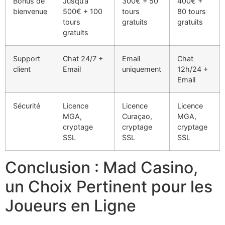
Bonus de
Jusqu’à
300€ + 50
400€ +
bienvenue
500€ + 100
tours
80 tours
tours
gratuits
gratuits
gratuits
Support
Chat 24/7 +
Email
Chat
client
Email
uniquement
12h/24 +
Email
Sécurité
Licence
Licence
Licence
MGA,
Curaçao,
MGA,
cryptage
cryptage
cryptage
SSL
SSL
SSL
Conclusion : Mad Casino,
un Choix Pertinent pour les
Joueurs en Ligne