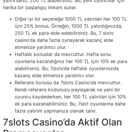
yatırırsanız, 200 TL alabilirsiniz. Bu, yeni oyuncular için
harika bir başlangıç imkanı sunar.
Diğer iyi bir seçeneğe 1000 TL yatırılan her 100 TL
için 25% bonus. Örneğin, 1000 TL yatırdığınızda,
250 TL ek para elde edebilirsiniz. Bu, 7 slots
casino’da daha fazla oynayarak kazanç elde
etmenize yardımcı olur.
Haftalık bonuslar da mevcuttur. Hafta sonu
oyunlarla kazandığınız her 100 TL için 10% ek para
alabilirsiniz. Bu, 7slots’da haftalık oyunlarınızda
kazanç elde etmenize yardımcı olur.
Referans bonusu da 7slots Casino’da mevcuttur.
Kendi referans kodunuzu paylaşarak ve yeni bir
oyuncu kaydederken, her 100 TL yatırılan için 10%
ek para kazanabilirsiniz. Bu, 7slot oyunlarına daha
fazla yatırım yapmanıza olanak tanır.
7slots Casino’da Aktif Olan