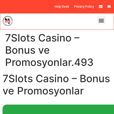
Help Desk
Privacy Policy
7Slots Casino –
Bonus ve
Promosyonlar.493
7Slots Casino – Bonus
ve Promosyonlar