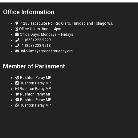
Office Information
1285 Tabaquite Rd, Rio Claro, Trinidad and Tobago W.I.
Office Hours: 8am – 4pm
Office Days: Mondays – Fridays
1 (868) 223-9229
1 (868) 223-9218
info@mayaroconstituency.org
Member of Parliament
Rushton Paray MP
Rushton Paray MP
Rushton Paray MP
Rushton Paray MP
Rushton Paray MP
Rushton Paray MP