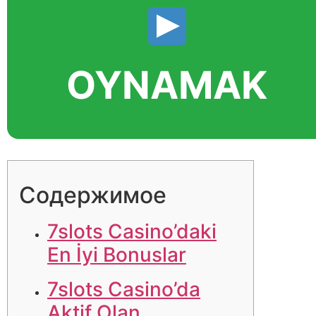
OYNAMAK
Содержимое
7slots Casino’daki
En İyi Bonuslar
7slots Casino’da
Aktif Olan