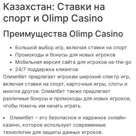
Казахстан: Ставки на
спорт и Olimp Casino
Преимущества Olimp Casino
Большой выбор игр, включая ставки на спорт
Промокоды и бонусы для новых игроков
Мобильная версия сайта для игроков на-the-go
24/7 поддержка клиентов
Олимпбет предлагает игрокам широкий спектр игр,
включая ставки на спорт, карточные игры, слоты и
многое другое. Олимпбет также предлагает
различные бонусы и промокоды для новых игроков,
чтобы помочь им начать играть.
Олимпбет – это безопасное и надежное онлайн-
казино, которое использует современные
технологии для защиты данных игроков.